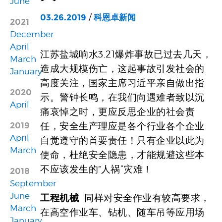
June
03.26.2019
/
科恩卓新闻
2021
December
April
江苏盐城响水3.21爆炸事故已过去几天，
March
造成大规模伤亡，这起事故引发社会的
January
高度关注，国家主席习近平亲自做出指
2020
示。警钟长鸣，在我们向遇难者致以沉
April
痛哀悼之时，更应反思企业的社会责
2019
任，安全生产理应是各个行业各个企业
April
自觉遵守的首要责任！只有企业以此为
March
使命，杜绝安全隐患，才能规避这些本
不应该发生的“人祸”灾难！
2018
September
June
工程机械
同样对安全作业有较高要求，
March
在高空作业车、钻机、随车吊等应用场
January